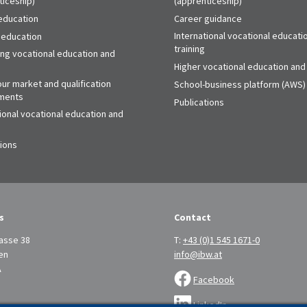
ticeship)
(apprenticeship)
education
Career guidance
International vocational educati
 education
training
ing vocational education and
Higher vocational education and 
ur market and qualification
School-business platform (AWS)
ments
Publications
ional vocational education and
tions
s
Contact
asse 38
T:
+43 (0)1 545 1671-0
en
info@ibw.at
A
Facebook
LinkedIn