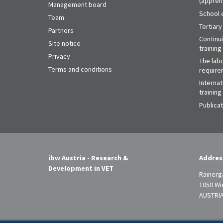
(appren
Management board
School 
Team
Tertiary
Partners
Continu
Site notice
training
Privacy
The labo
Terms and conditions
require
Internat
training
Publica
ibw Austria - Research &
Addres
Development in VET
Rainerg
1050 Wi
AUSTRI