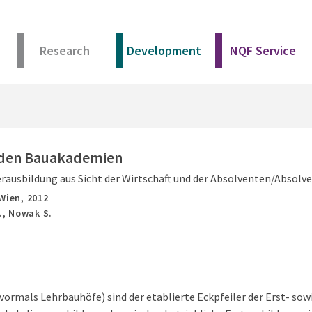
Research
Development
NQF Service
 den Bauakademien
erausbildung aus Sicht der Wirtschaft und der Absolventen/Absolv
Wien,
2012
., Nowak S.
ormals Lehrbauhöfe) sind der etablierte Eckpfeiler der Erst- sowi