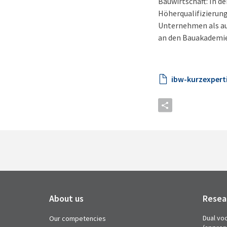
Bauwirtschaft: In d
Höherqualifizierung
Unternehmen als au
an den Bauakademie
ibw-kurzexpert
About us
Resea
Dual voc
Our competencies