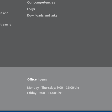
Our competencies
FAQs
on and
Downloads and links
training
Office hours
Monday - Thursday: 9.00 – 16.00 Uhr
Friday: 9.00 – 14.00 Uhr