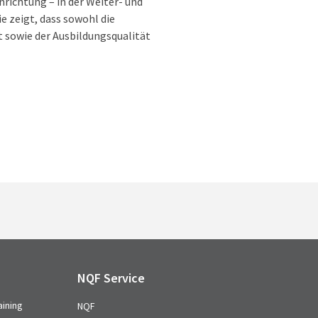
nrichtung – in der Weiter- und
e zeigt, dass sowohl die
sowie der Ausbildungsqualität
NQF Service
aining
NQF