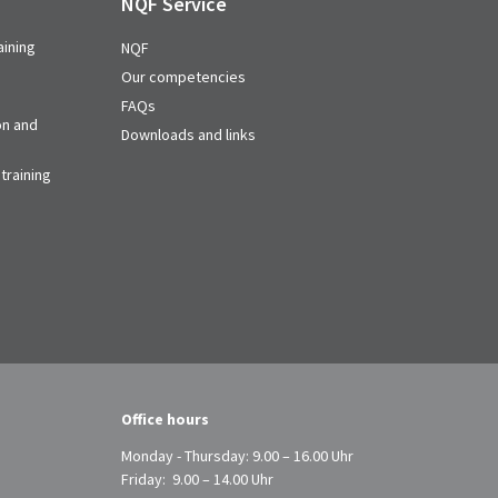
NQF Service
aining
NQF
Our competencies
FAQs
on and
Downloads and links
training
Office hours
Monday - Thursday: 9.00 – 16.00 Uhr
Friday: 9.00 – 14.00 Uhr