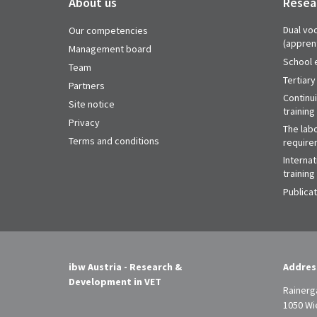
About us
Resea
Dual voc
Our competencies
(appren
Management board
School 
Team
Tertiary
Partners
Continu
Site notice
training
Privacy
The labo
Terms and conditions
require
Internat
training
Publica
ibw Austria - Research &
Addres
Development in VET
Rainerg
1050 Wi