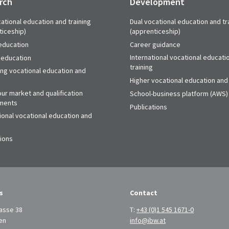
rch
Development
ational education and training
Dual vocational education and tr
ticeship)
(apprenticeship)
education
Career guidance
International vocational educati
 education
training
ing vocational education and
Higher vocational education and 
ur market and qualification
School-business platform (AWS)
ments
Publications
ional vocational education and
tions
s
Contact
asse 38
T:
+43 (0)1 545 1671-0
en
info@ibw.at