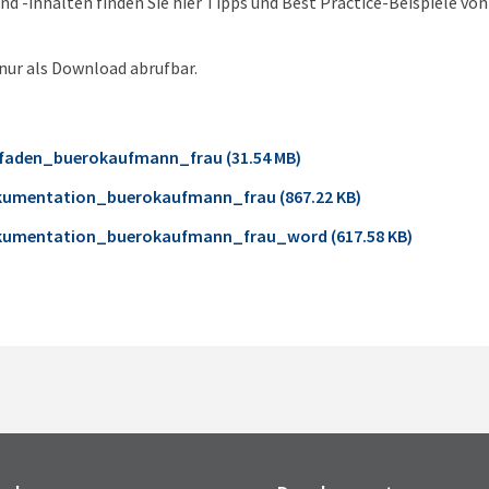
nd -inhalten finden Sie hier Tipps und Best Practice-Beispiele vo
 nur als Download abrufbar.
tfaden_buerokaufmann_frau (31.54 MB)
kumentation_buerokaufmann_frau (867.22 KB)
kumentation_buerokaufmann_frau_word (617.58 KB)