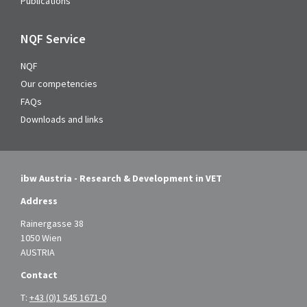
Publications
NQF Service
NQF
Our competencies
FAQs
Downloads and links
ibw Austria - Research & Development in VET
Address
Rainergasse 38
1050 Wien
AUSTRIA
Contact
T:
+43 (0)1 545 1671-0