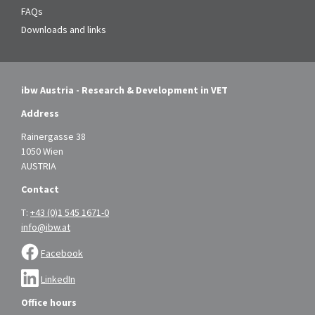
FAQs
Downloads and links
ibw Austria - Research & Development in VET
Address
Rainergasse 38
1050 Wien
AUSTRIA
Contact
T:
+43 (0)1 545 1671-0
info@ibw.at
Facebook
LinkedIn
Office hours