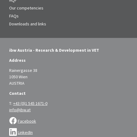
NQF
Our competencies
FAQs
Downloads and links
ibw Austria - Research & Development in VET
Address
Rainergasse 38
1050 Wien
AUSTRIA
Contact
T:
+43 (0)1 545 1671-0
info@ibw.at
Facebook
LinkedIn