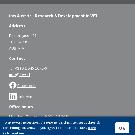
ibw Austria - Research & Development in VET
Address
Rainergasse 38
1050 Wien
AUSTRIA
Contact
T:
+43 (0)1 545 1671-0
info@ibw.at
Facebook
LinkedIn
Office hours
Monday - Thursday: 9.00 – 16.00 Uhr
To give you the best possible experience, this site uses cookies. By
Friday: 9.00 – 14.00 Uhr
OK
continuing to use ibw.at you agree to our use of cookies.
More
information