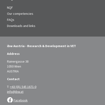
NQF
Our competencies
FAQs
Downloads and links
ibw Austria - Research & Development in VET
Address
Rainergasse 38
1050 Wien
AUSTRIA
Contact
T:
+43 (0)1 545 1671-0
info@ibw.at
Facebook