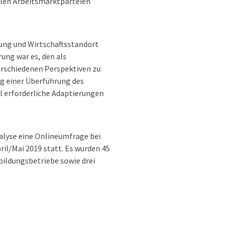
allen Arbeitsmarktparteien
rung und Wirtschaftsstandort
rung war es, den als
rschiedenen Perspektiven zu
ng einer Überführung des
l erforderliche Adaptierungen
alyse eine Onlineumfrage bei
il/Mai 2019 statt. Es wurden 45
bildungsbetriebe sowie drei