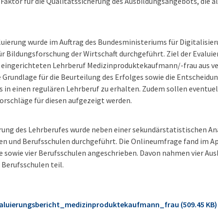
r Faktor für die Qualitätssicherung des Ausbildungsangebots, die 
luierung wurde im Auftrag des Bundesministeriums für Digitalisie
ür Bildungsforschung der Wirtschaft durchgeführt. Ziel der Evaluie
 eingerichteten Lehrberuf Medizinproduktekaufmann/-frau aus ve
 Grundlage für die Beurteilung des Erfolges sowie die Entscheidu
 in einen regulären Lehrberuf zu erhalten. Zudem sollen eventuel
rschläge für diesen aufgezeigt werden.
rung des Lehrberufes wurde neben einer sekundärstatistischen An
n und Berufsschulen durchgeführt. Die Onlineumfrage fand im Apr
 sowie vier Berufsschulen angeschrieben. Davon nahmen vier Aus
 Berufsschulen teil.
aluierungsbericht_medizinproduktekaufmann_frau (509.45 KB)