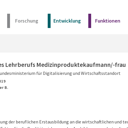
Forschung
Entwicklung
Funktionen
Kurz erklärt
Unser Angebot
es Lehrberufs Medizinproduktekaufmann/-frau
undesministerium für Digitalisierung und Wirtschaftsstandort
Materialien
019
er B.
Kurz erklärt
Unser Angebot
ung der beruflichen Erstausbildung an die wirtschaftlichen und 
Materialien