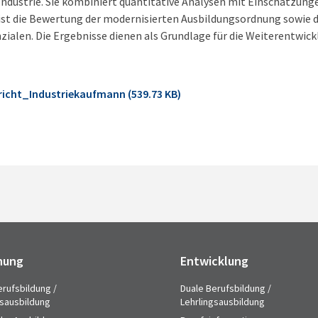
ndustrie. Sie kombiniert quantitative Analysen mit Einschätzung
 ist die Bewertung der modernisierten Ausbildungsordnung sowie d
alen. Die Ergebnisse dienen als Grundlage für die Weiterentwick
richt_Industriekaufmann (539.73 KB)
hung
Entwicklung
erufsbildung /
Duale Berufsbildung /
gsausbildung
Lehrlingsausbildung