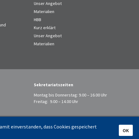
Unser Angebot
Materialien
HBB
 und
Kurz erklärt
Unser Angebot
Materialien
Sekretariatszeiten
Montag bis Donnerstag: 9.00 – 16.00 Uhr
Freitag: 9.00 – 14.00 Uhr
damit einverstanden, dass Cookies gespeichert
OK