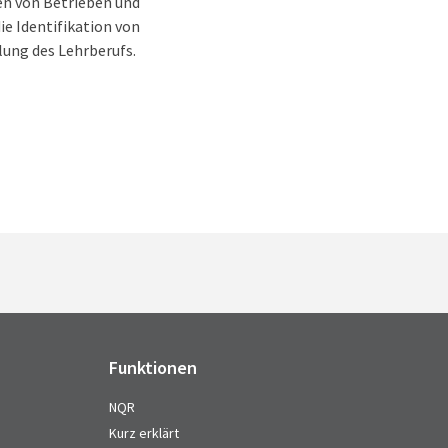
en von Betrieben und
ie Identifikation von
lung des Lehrberufs.
Funktionen
NQR
Kurz erklärt