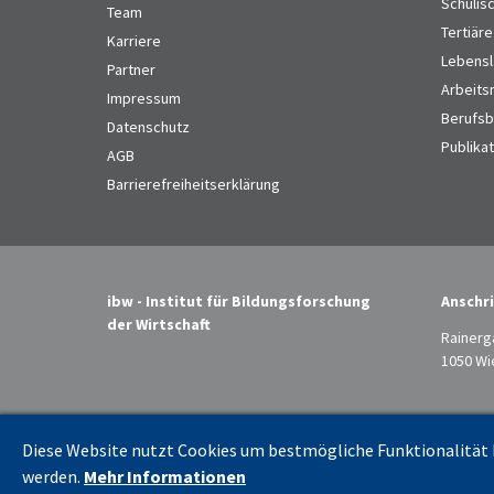
Schulis
Team
Tertiäre
Karriere
Lebensl
Partner
Arbeits
Impressum
Berufsbi
Datenschutz
Publika
AGB
Barrierefreiheitserklärung
ibw - Institut für Bildungsforschung
Anschri
der Wirtschaft
Rainerg
1050 Wi
Diese Website nutzt Cookies um bestmögliche Funktionalität b
werden.
Mehr Informationen