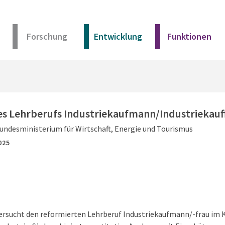
Forschung
Entwicklung
Funktionen
Kurz erklärt
Unser Angebot
es Lehrberufs Industriekaufmann/Industriekauf
undesministerium für Wirtschaft, Energie und Tourismus
Materialien
025
Kurz erklärt
Unser Angebot
ersucht den reformierten Lehrberuf Industriekaufmann/-frau im 
Materialien