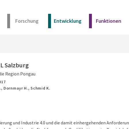
Forschung
Entwicklung
Funktionen
Kurz erklärt
Unser Angebot
L Salzburg
 die Region Pongau
Materialien
017
B., Dornmayr H., Schmid K.
Kurz erklärt
Unser Angebot
sierung und Industrie 4.0 und die damit einhergehenden Anforder
Materialien