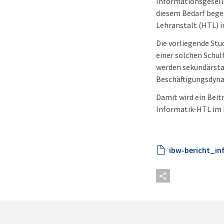
Informationsgesells
diesem Bedarf bege
Lehranstalt (HTL) i
Die vorliegende St
einer solchen Schul
werden sekundärstat
Beschäftigungsdyna
Damit wird ein Beit
Informatik-HTL im 
ibw-bericht_in