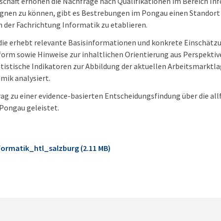
chaft erhöhen die Nachfrage nach Qualifikationen im Bereich Inf
gnen zu können, gibt es Bestrebungen im Pongau einen Standort 
n der Fachrichtung Informatik zu etablieren.
udie erhebt relevante Basisinformationen und konkrete Einschät
form sowie Hinweise zur inhaltlichen Orientierung aus Perspektive
istische Indikatoren zur Abbildung der aktuellen Arbeitsmarktla
mik analysiert.
rag zu einer evidence-basierten Entscheidungsfindung über die allf
Pongau geleistet.
formatik_htl_salzburg (2.11 MB)