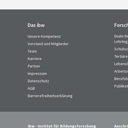
Das ibw
Forsc
Duale B
Unsere Kompetenz
Lehrlin
Vorstand und Mitglieder
Schulis
Team
Tertiäre
Karriere
Lebensl
Partner
Arbeits
Impressum
Berufsbi
Datenschutz
Publika
AGB
Barrierefreiheitserklärung
ibw - Institut für Bildungsforschung
Anschri