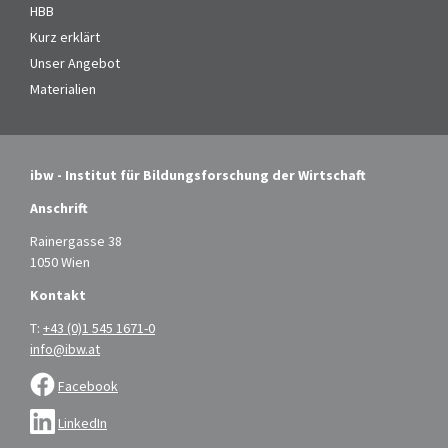
HBB
Kurz erklärt
Unser Angebot
Materialien
ibw - Institut für Bildungsforschung der Wirtschaft
Anschrift
Rainergasse 38
1050 Wien
Kontakt
T:
+43 (0)1 545 1671-0
info@ibw.at
Facebook
LinkedIn