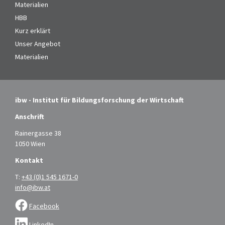
Materialien
HBB
Kurz erklärt
Unser Angebot
Materialien
ibw - Institut für Bildungsforschung der Wirtschaft
Anschrift
Rainergasse 38
1050 Wien
Kontakt
T:
+43 (0)1 545 1671-0
info@ibw.at
Facebook
LinkedIn