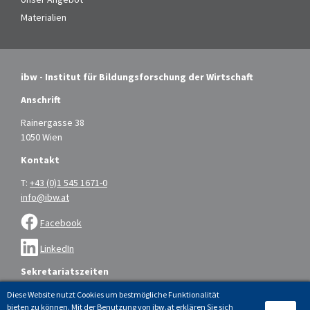
Materialien
ibw - Institut für Bildungsforschung der Wirtschaft
Anschrift
Rainergasse 38
1050 Wien
Kontakt
T:
+43 (0)1 545 1671-0
info@ibw.at
Facebook
LinkedIn
Sekretariatszeiten
Montag bis Donnerstag: 9.00 – 16.00 Uhr
Diese Website nutzt Cookies um bestmögliche Funktionalität
bieten zu können. Mit der Benutzung von ibw.at erklären Sie sich
Freitag: 9.00 – 14.00 Uhr