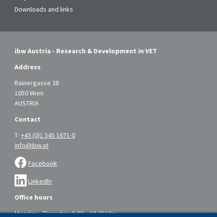
Downloads and links
ibw Austria - Research & Development in VET
Address
Rainergasse 38
1050 Wien
AUSTRIA
Contact
T:
+43 (0)1 545 1671-0
info@ibw.at
Facebook
LinkedIn
Office hours
Monday - Thursday: 9.00 – 16.00 Uhr