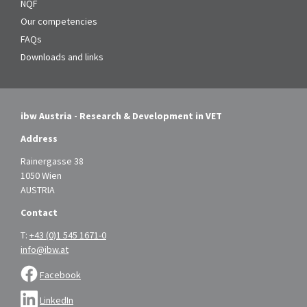
NQF
Our competencies
FAQs
Downloads and links
ibw Austria - Research & Development in VET
Address
Rainergasse 38
1050 Wien
AUSTRIA
Contact
T:
+43 (0)1 545 1671-0
info@ibw.at
Facebook
LinkedIn