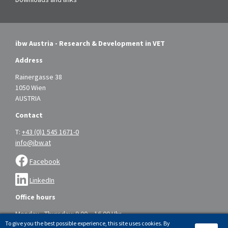
ibw Austria - Research & Development in VET
Address
Rainergasse 38
1050 Wien
AUSTRIA
Contact
T:
+43 (0)1 545 1671-0
info@ibw.at
Facebook
LinkedIn
Office hours
Monday - Thursday: 9.00 – 16.00 Uhr
To give you the best possible experience, this site uses cookies. By
Friday: 9.00 – 14.00 Uhr