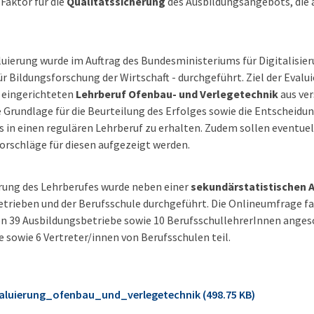
 Faktor für die
Qualitätssicherung
des Ausbildungsangebots, die 
luierung wurde im Auftrag des Bundesministeriums für Digitalisie
ür Bildungsforschung der Wirtschaft - durchgeführt. Ziel der Evalui
 eingerichteten
Lehrberuf Ofenbau- und Verlegetechnik
aus ver
 Grundlage für die Beurteilung des Erfolges sowie die Entscheidu
 in einen regulären Lehrberuf zu erhalten. Zudem sollen eventuel
rschläge für diesen aufgezeigt werden.
rung des Lehrberufes wurde neben einer
sekundärstatistischen 
etrieben und der Berufsschule durchgeführt. Die Onlineumfrage 
den 39 Ausbildungsbetriebe sowie 10 BerufsschullehrerInnen ange
 sowie 6 Vertreter/innen von Berufsschulen teil.
aluierung_ofenbau_und_verlegetechnik (498.75 KB)