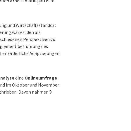
allen Arbeitsmarktparteien
rung und Wirtschaftsstandort
erung war es, den als
schiedenen Perspektiven zu
ng einer Überführung des
l erforderliche Adaptierungen
Analyse
eine
Onlineumfrage
fand im Oktober und November
schrieben. Davon nahmen 9