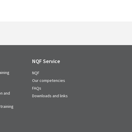
NQF Service
aining
NQF
Our competencies
FAQs
on and
Downloads and links
training