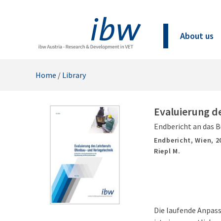
About us
Home
/
Library
Evaluierung d
Endbericht an das B
Endbericht,
Wien,
2
Riepl M.
Die laufende Anpass