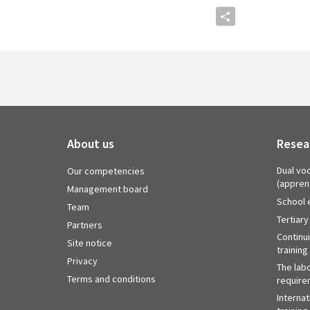
About us
Resea
Dual voc
Our competencies
(appren
Management board
School 
Team
Tertiary
Partners
Continu
Site notice
training
Privacy
The labo
Terms and conditions
require
Internat