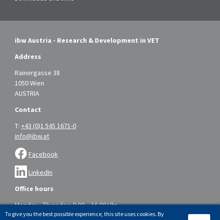
ibw Austria - Research & Development in VET
Address
Rainergasse 38
1050 Wien
AUSTRIA
Contact
T:
+43 (0)1 545 1671-0
info@ibw.at
Facebook
LinkedIn
Office hours
Monday - Thursday: 9.00 – 16.00 Uhr
To give you the best possible experience, this site uses cookies. By
Friday: 9.00 – 14.00 Uhr